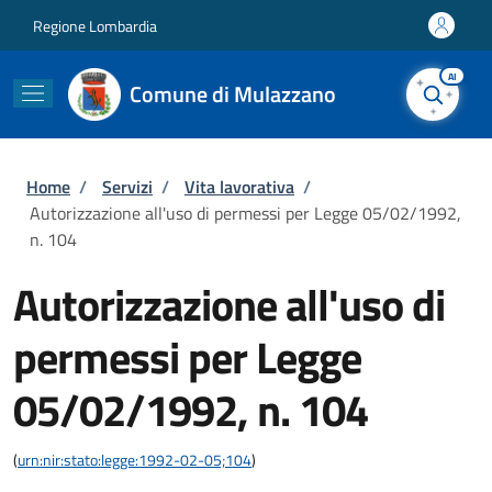
Salta al contenuto principale
Skip to footer content
Regione Lombardia
AI
Comune di Mulazzano
Briciole di pane
Home
/
Servizi
/
Vita lavorativa
/
Autorizzazione all'uso di permessi per Legge 05/02/1992,
n. 104
Autorizzazione all'uso di
permessi per Legge
05/02/1992, n. 104
(
urn:nir:stato:legge:1992-02-05;104
)