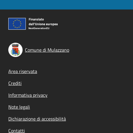
Comune di Mulazzano
Footer menu
Area riservata
Crediti
Informativa privacy
Note legali
Dichiarazione di accessibilità
Contatti