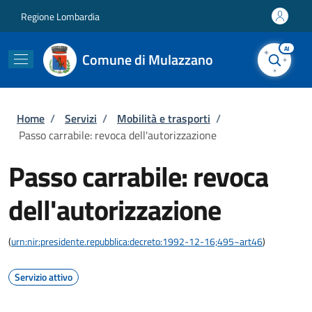
Salta al contenuto principale
Skip to footer content
Regione Lombardia
AI
Comune di Mulazzano
Briciole di pane
Home
/
Servizi
/
Mobilità e trasporti
/
Passo carrabile: revoca dell'autorizzazione
Passo carrabile: revoca
dell'autorizzazione
(
urn:nir:presidente.repubblica:decreto:1992-12-16;495~art46
)
Servizio attivo