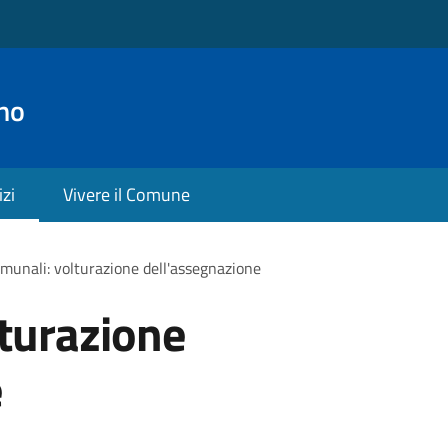
no
izi
Vivere il Comune
omunali: volturazione dell'assegnazione
lturazione
e