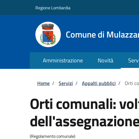
Salta al contenuto principale
Skip to footer content
Regione Lombardia
Comune di Mulazza
Amministrazione
Novità
Serv
Briciole di pane
Home
/
Servizi
/
Appalti pubblici
/
Orti c
Orti comunali: vo
dell'assegnazion
(Regolamento comunale)