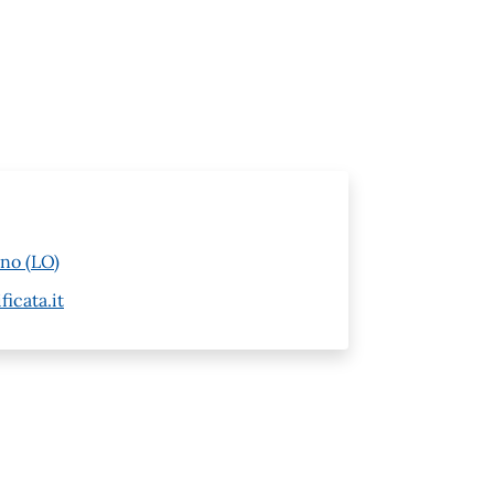
no (LO)
icata.it