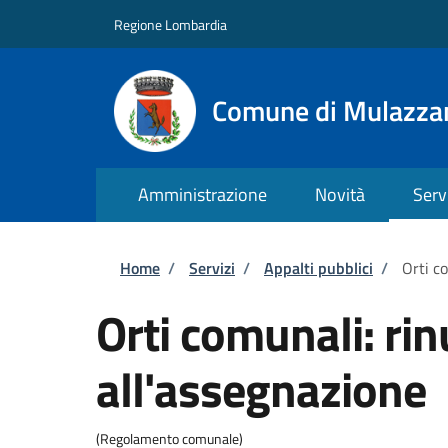
Salta al contenuto principale
Skip to footer content
Regione Lombardia
Comune di Mulazza
Amministrazione
Novità
Serv
Briciole di pane
Home
/
Servizi
/
Appalti pubblici
/
Orti c
Orti comunali: rin
all'assegnazione
(Regolamento comunale)