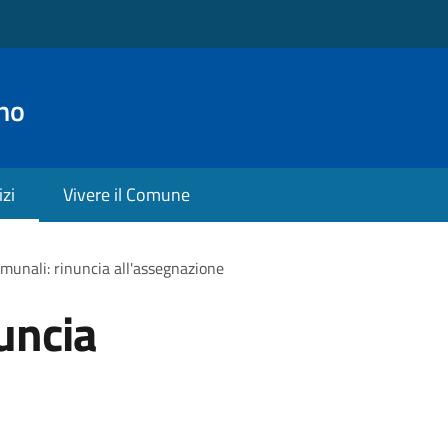
no
izi
Vivere il Comune
omunali: rinuncia all'assegnazione
uncia