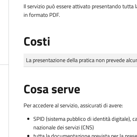
Il servizio può essere attivato presentando tutta
in formato PDF.
Costi
Tipo di pagamento
Importo
La presentazione della pratica non prevede al
Cosa serve
Per accedere al servizio, assicurati di avere:
SPID (sistema pubblico di identità digitale), ca
nazionale dei servizi (CNS)
tutta la documentazione prevista per la prese