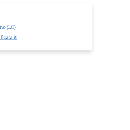
no (LO)
icata.it