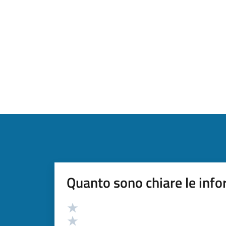
Quanto sono chiare le info
Valutazione
Valuta 5 stelle su 5
Valuta 4 stelle su 5