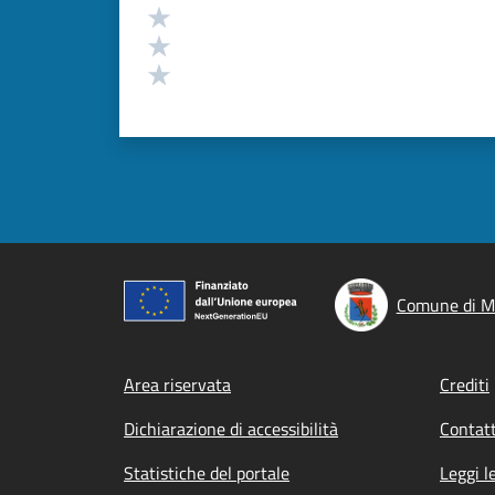
Valuta 3 stelle su 5
Valuta 2 stelle su 5
Valuta 1 stelle su 5
Comune di M
Footer menu
Area riservata
Crediti
Dichiarazione di accessibilità
Contatt
Statistiche del portale
Leggi l