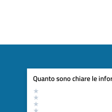
Quanto sono chiare le info
Valutazione
Valuta 5 stelle su 5
Valuta 4 stelle su 5
Valuta 3 stelle su 5
Valuta 2 stelle su 5