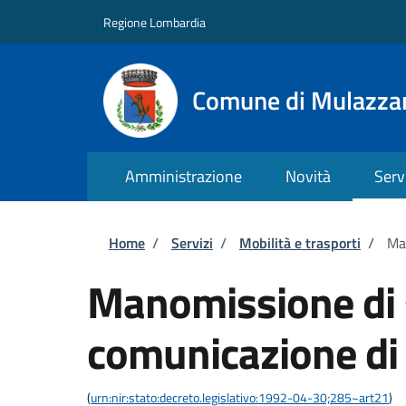
Salta al contenuto principale
Skip to footer content
Regione Lombardia
Comune di Mulazza
Amministrazione
Novità
Serv
Briciole di pane
Home
/
Servizi
/
Mobilità e trasporti
/
Man
Manomissione di 
comunicazione di 
(
urn:nir:stato:decreto.legislativo:1992-04-30;285~art21
)