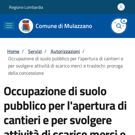
Salta al contenuto principale
Skip to footer content
Regione Lombardia
AI
Comune di Mulazzano
Briciole di pane
Home
/
Servizi
/
Autorizzazioni
/
Occupazione di suolo pubblico per l'apertura di cantieri e
per svolgere attività di scarico merci e traslochi: proroga
della concessione
Occupazione di suolo
pubblico per l'apertura di
cantieri e per svolgere
attività di scarico merci e