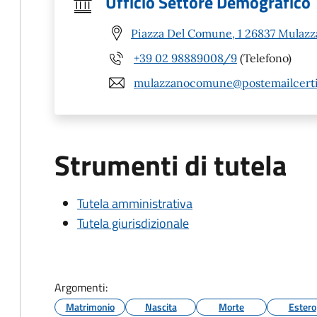
Ufficio Settore Demografico
Piazza Del Comune, 1 26837 Mulazz
+39 02 98889008/9
(Telefono)
mulazzanocomune@postemailcertif
Strumenti di tutela
Tutela amministrativa
Tutela giurisdizionale
Argomenti:
Matrimonio
Nascita
Morte
Estero