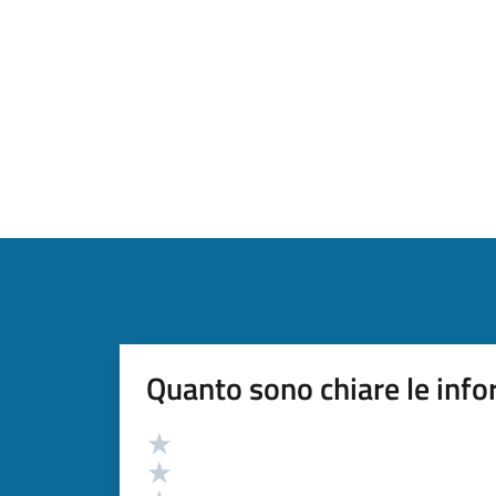
Quanto sono chiare le info
Valutazione
Valuta 5 stelle su 5
Valuta 4 stelle su 5