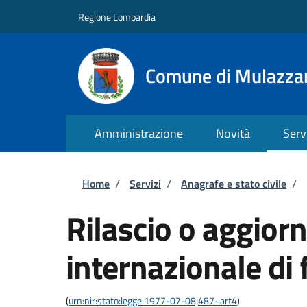
Salta al contenuto principale
Skip to footer content
Regione Lombardia
Comune di Mulazza
Amministrazione
Novità
Serv
Briciole di pane
Home
/
Servizi
/
Anagrafe e stato civile
/
Rilascio o aggior
internazionale di 
(
urn:nir:stato:legge:1977-07-08;487~art4
)