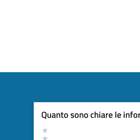
Quanto sono chiare le info
Valutazione
Valuta 5 stelle su 5
Valuta 4 stelle su 5