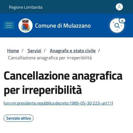
Salta al contenuto principale
Skip to footer content
Regione Lombardia
AI
Comune di Mulazzano
Briciole di pane
Home
/
Servizi
/
Anagrafe e stato civile
/
Cancellazione anagrafica per irreperibilità
Cancellazione anagrafica
per irreperibilità
(
urn:nir:presidente.repubblica:decreto:1989-05-30;223~art11
)
Servizio attivo