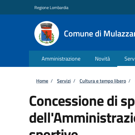
Salta al contenuto principale
Skip to footer content
Regione Lombardia
Comune di Mulazza
Amministrazione
Novità
Serv
Briciole di pane
Home
/
Servizi
/
Cultura e tempo libero
/
Concessione di sp
dell'Amministrazi
sportive