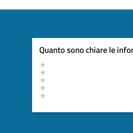
Quanto sono chiare le info
Valutazione
Valuta 5 stelle su 5
Valuta 4 stelle su 5
Valuta 3 stelle su 5
Valuta 2 stelle su 5
Valuta 1 stelle su 5