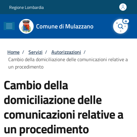
Salta al contenuto principale
Skip to footer content
Regione Lombardia
AI
Comune di Mulazzano
Briciole di pane
Home
/
Servizi
/
Autorizzazioni
/
Cambio della domiciliazione delle comunicazioni relative a
un procedimento
Cambio della
domiciliazione delle
comunicazioni relative a
un procedimento