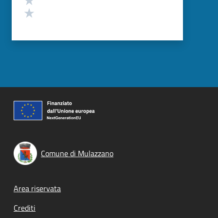
Valuta 1 stelle su 5
Comune di Mulazzano
Footer menu
Area riservata
Crediti