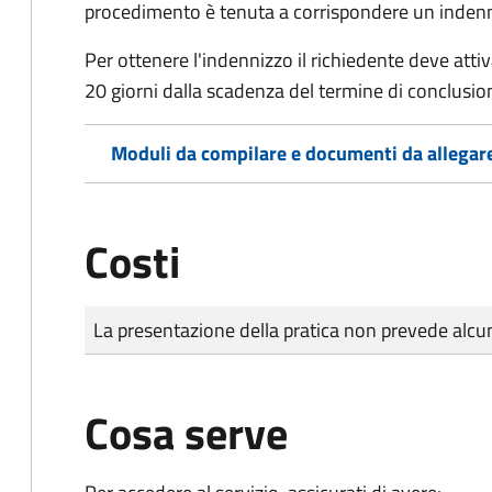
procedimento è tenuta a corrispondere un indenniz
Per ottenere l'indennizzo il richiedente deve attiva
20 giorni dalla scadenza del termine di conclusi
Moduli da compilare e documenti da allegar
Costi
Tipo di pagamento
Importo
La presentazione della pratica non prevede al
Cosa serve