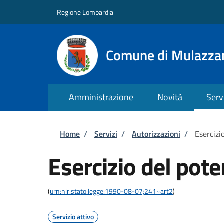
Salta al contenuto principale
Skip to footer content
Regione Lombardia
Comune di Mulazza
Amministrazione
Novità
Serv
Briciole di pane
Home
/
Servizi
/
Autorizzazioni
/
Esercizi
Esercizio del pote
(
urn:nir:stato:legge:1990-08-07;241~art2
)
Servizio attivo