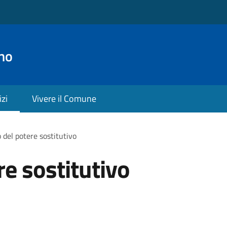
no
izi
Vivere il Comune
o del potere sostitutivo
re sostitutivo