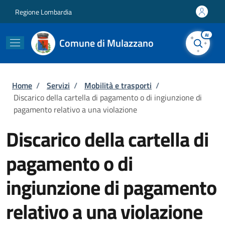
Salta al contenuto principale
Skip to footer content
Regione Lombardia
AI
Comune di Mulazzano
Briciole di pane
Home
/
Servizi
/
Mobilità e trasporti
/
Discarico della cartella di pagamento o di ingiunzione di
pagamento relativo a una violazione
Discarico della cartella di
pagamento o di
ingiunzione di pagamento
relativo a una violazione