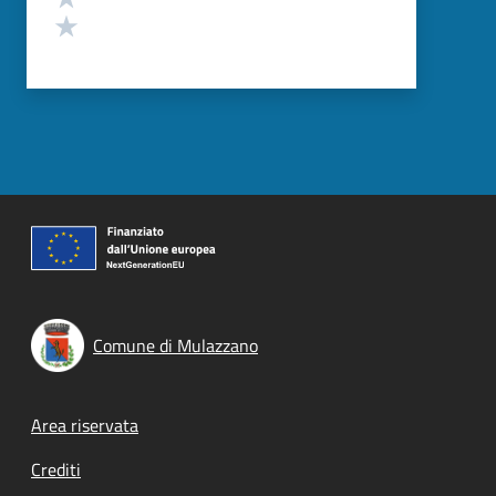
Valuta 1 stelle su 5
Comune di Mulazzano
Footer menu
Area riservata
Crediti