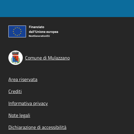
Comune di Mulazzano
Footer menu
Area riservata
Crediti
Informativa privacy
Note legali
Dichiarazione di accessibilità