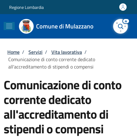
Salta al contenuto principale
Skip to footer content
Regione Lombardia
AI
Comune di Mulazzano
Briciole di pane
Home
/
Servizi
/
Vita lavorativa
/
Comunicazione di conto corrente dedicato
all'accreditamento di stipendi o compensi
Comunicazione di conto
corrente dedicato
all'accreditamento di
stipendi o compensi