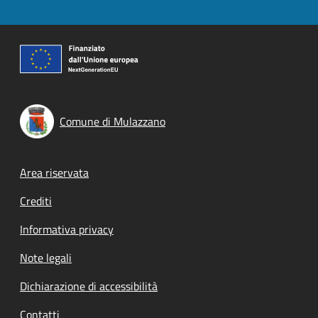
Comune di Mulazzano
Footer menu
Area riservata
Crediti
Informativa privacy
Note legali
Dichiarazione di accessibilità
Contatti