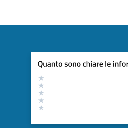
Quanto sono chiare le info
Valutazione
Valuta 5 stelle su 5
Valuta 4 stelle su 5
Valuta 3 stelle su 5
Valuta 2 stelle su 5
Valuta 1 stelle su 5