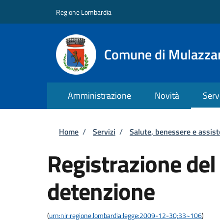
Salta al contenuto principale
Skip to footer content
Regione Lombardia
Comune di Mulazza
Amministrazione
Novità
Serv
Briciole di pane
Home
/
Servizi
/
Salute, benessere e assis
Registrazione del
detenzione
(
urn:nir:regione.lombardia:legge:2009-12-30;33~106
)