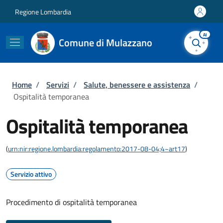
Salta al contenuto principale
Skip to footer content
Regione Lombardia
AI
Comune di Mulazzano
Briciole di pane
Home
/
Servizi
/
Salute, benessere e assistenza
/
Ospitalità temporanea
Ospitalità temporanea
(
urn:nir:regione.lombardia:regolamento:2017-08-04;4~art17
)
Servizio attivo
Procedimento di ospitalità temporanea