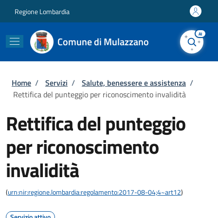
Salta al contenuto principale
Skip to footer content
Regione Lombardia
AI
Comune di Mulazzano
Briciole di pane
Home
/
Servizi
/
Salute, benessere e assistenza
/
Rettifica del punteggio per riconoscimento invalidità
Rettifica del punteggio
per riconoscimento
invalidità
(
urn:nir:regione.lombardia:regolamento:2017-08-04;4~art12
)
Servizio attivo