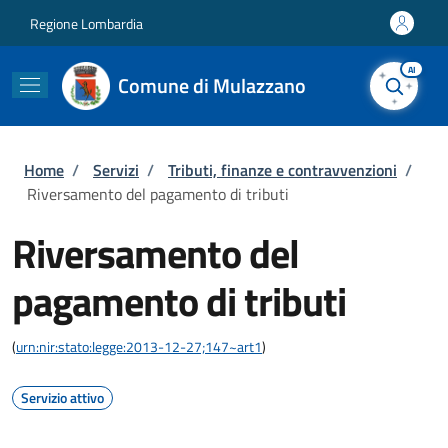
Salta al contenuto principale
Skip to footer content
Regione Lombardia
AI
Comune di Mulazzano
Briciole di pane
Home
/
Servizi
/
Tributi, finanze e contravvenzioni
/
Riversamento del pagamento di tributi
Riversamento del
pagamento di tributi
(
urn:nir:stato:legge:2013-12-27;147~art1
)
Servizio attivo