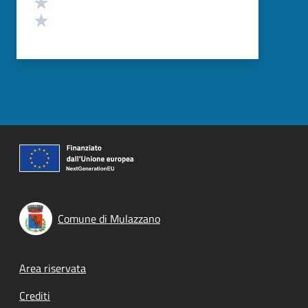
Valuta 2 stelle su 5
Valuta 1 stelle su 5
Comune di Mulazzano
Footer menu
Area riservata
Crediti