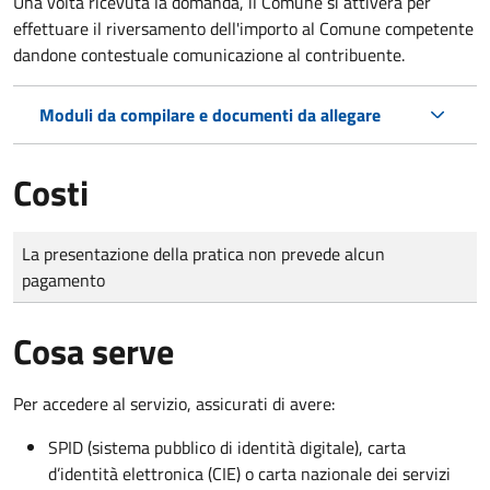
Una volta ricevuta la domanda, il Comune si attiverà per
effettuare il riversamento dell'importo al Comune competente
dandone contestuale comunicazione al contribuente.
Moduli da compilare e documenti da allegare
Costi
Tipo di pagamento
Importo
La presentazione della pratica non prevede alcun
pagamento
Cosa serve
Per accedere al servizio, assicurati di avere:
SPID (sistema pubblico di identità digitale), carta
d’identità elettronica (CIE) o carta nazionale dei servizi