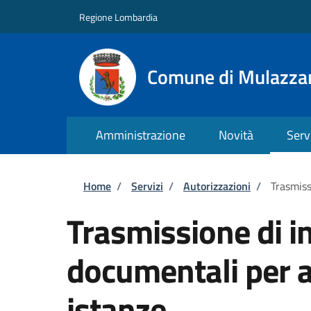
Salta al contenuto principale
Skip to footer content
Regione Lombardia
Comune di Mulazza
Amministrazione
Novità
Serv
Briciole di pane
Home
/
Servizi
/
Autorizzazioni
/
Trasmiss
Trasmissione di i
documentali per al
istanze