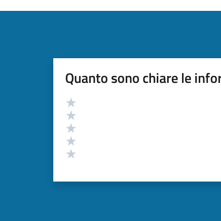
Quanto sono chiare le info
Valutazione
Valuta 5 stelle su 5
Valuta 4 stelle su 5
Valuta 3 stelle su 5
Valuta 2 stelle su 5
Valuta 1 stelle su 5