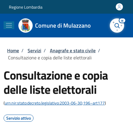
Salta al contenuto principale
Skip to footer content
Regione Lombardia
AI
Comune di Mulazzano
Briciole di pane
Home
/
Servizi
/
Anagrafe e stato civile
/
Consultazione e copia delle liste elettorali
Consultazione e copia
delle liste elettorali
(
urn:nir:stato:decreto.legislativo:2003-06-30;196~art177
)
Servizio attivo