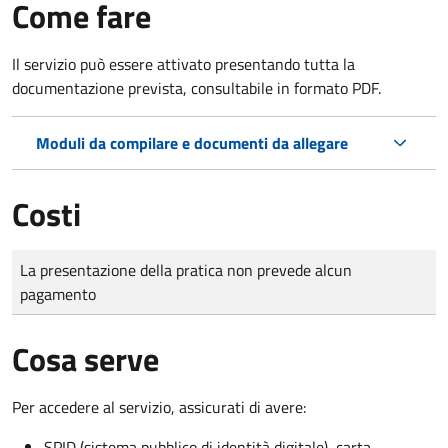
Come fare
Il servizio può essere attivato presentando tutta la
documentazione prevista, consultabile in formato PDF.
Moduli da compilare e documenti da allegare
Costi
Tipo di pagamento
Importo
La presentazione della pratica non prevede alcun
pagamento
Cosa serve
Per accedere al servizio, assicurati di avere:
SPID (sistema pubblico di identità digitale), carta