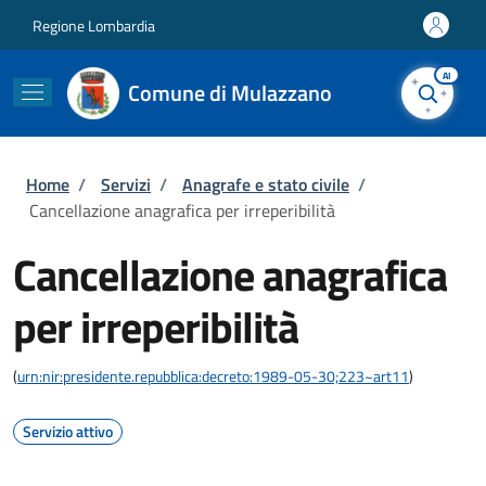
Salta al contenuto principale
Skip to footer content
Regione Lombardia
AI
Comune di Mulazzano
Briciole di pane
Home
/
Servizi
/
Anagrafe e stato civile
/
Cancellazione anagrafica per irreperibilità
Cancellazione anagrafica
per irreperibilità
(
urn:nir:presidente.repubblica:decreto:1989-05-30;223~art11
)
Servizio attivo