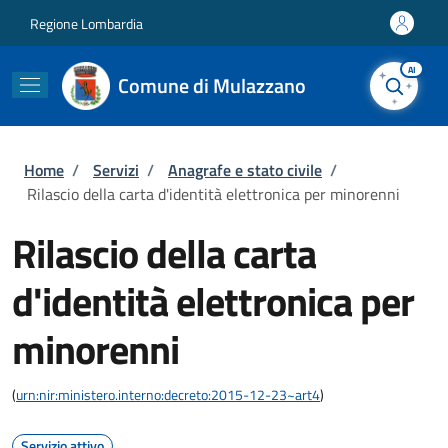
Salta al contenuto principale
Skip to footer content
Regione Lombardia
AI
Comune di Mulazzano
Briciole di pane
Home
/
Servizi
/
Anagrafe e stato civile
/
Rilascio della carta d'identità elettronica per minorenni
Rilascio della carta
d'identità elettronica per
minorenni
(
urn:nir:ministero.interno:decreto:2015-12-23~art4
)
Servizio attivo