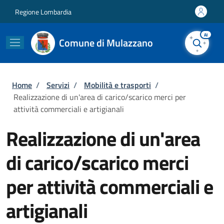
Salta al contenuto principale
Skip to footer content
Regione Lombardia
AI
Comune di Mulazzano
Briciole di pane
Home
/
Servizi
/
Mobilità e trasporti
/
Realizzazione di un'area di carico/scarico merci per
attività commerciali e artigianali
Realizzazione di un'area
di carico/scarico merci
per attività commerciali e
artigianali