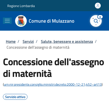
Salta al contenuto principale
Skip to footer content
Regione Lombardia
AI
Comune di Mulazzano
Briciole di pane
Home
/
Servizi
/
Salute, benessere e assistenza
/
Concessione dell'assegno di maternità
Concessione dell'assegno
di maternità
(
urn:nir:presidente.consiglio.ministri:decreto:2000-12-21;452~art13
)
Servizio attivo