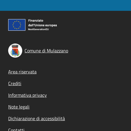
Comune di Mulazzano
Footer menu
Area riservata
Crediti
Informativa privacy
Note legali
Dichiarazione di accessibilità
Contatti