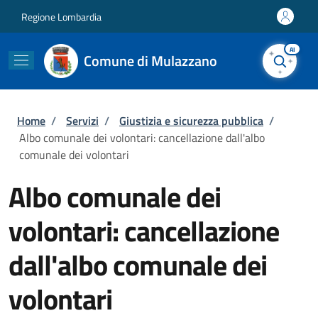
Salta al contenuto principale
Skip to footer content
Regione Lombardia
AI
Comune di Mulazzano
Briciole di pane
Home
/
Servizi
/
Giustizia e sicurezza pubblica
/
Albo comunale dei volontari: cancellazione dall'albo
comunale dei volontari
Albo comunale dei
volontari: cancellazione
dall'albo comunale dei
volontari