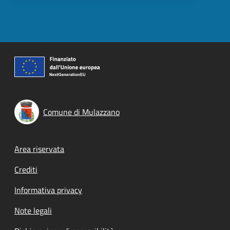
Comune di Mulazzano
Footer menu
Area riservata
Crediti
Informativa privacy
Note legali