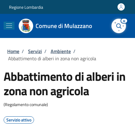
Salta al contenuto principale
Skip to footer content
Regione Lombardia
AI
Comune di Mulazzano
Briciole di pane
Home
/
Servizi
/
Ambiente
/
Abbattimento di alberi in zona non agricola
Abbattimento di alberi in
zona non agricola
(Regolamento comunale)
Servizio attivo