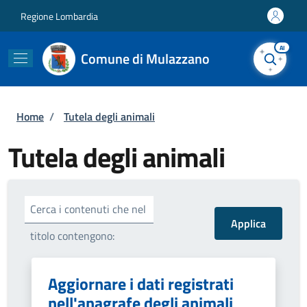
Salta al contenuto principale
Skip to footer content
Regione Lombardia
AI
Comune di Mulazzano
Briciole di pane
Home
/
Tutela degli animali
Tutela degli animali
Cerca i contenuti che nel
titolo contengono:
Aggiornare i dati registrati
nell'anagrafe degli animali