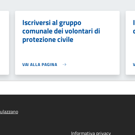
Iscriversi al gruppo
comunale dei volontari di
protezione civile
VAI ALLA PAGINA
ulazzano
Informativa privacy