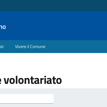
no
izi
Vivere il Comune
e volontariato