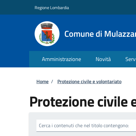
Salta al contenuto principale
Skip to footer content
Regione Lombardia
Comune di Mulazza
Amministrazione
Novità
Serv
Briciole di pane
Home
/
Protezione civile e volontariato
Protezione civile 
Cerca i contenuti che nel titolo contengono: