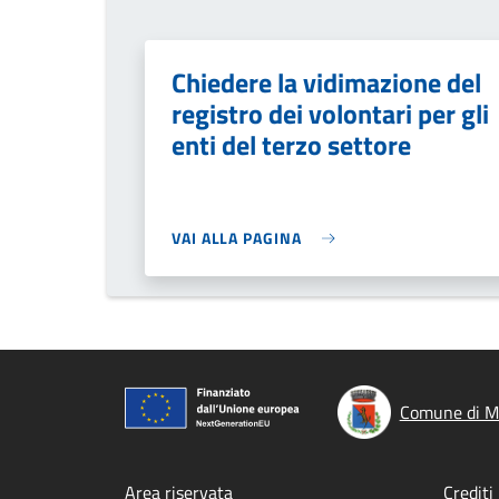
Chiedere la vidimazione del
registro dei volontari per gli
enti del terzo settore
VAI ALLA PAGINA
Comune di M
Area riservata
Crediti