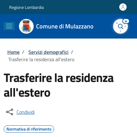
Salta al contenuto principale
Skip to footer content
Regione Lombardia
AI
Comune di Mulazzano
Briciole di pane
Home
/
Servizi demografici
/
Trasferire la residenza all'estero
Trasferire la residenza
all'estero
Condividi
Normativa di riferimento