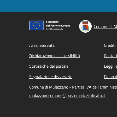
Comune di M
Footer menu
Area riservata
Crediti
Dichiarazione di accessibilità
Contatt
Statistiche del portale
Leggi l
Segnalazione disservizio
Piano d
Comune di Mulazzano - Partita IVA dell'amminis
mulazzanocomune@postemailcertificata.it