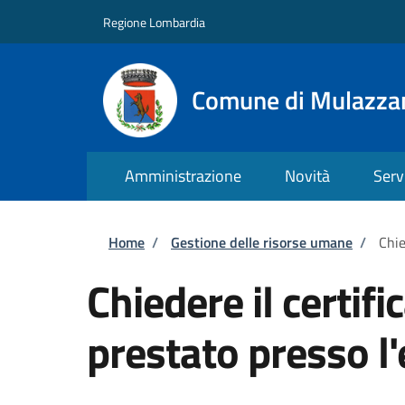
Salta al contenuto principale
Skip to footer content
Regione Lombardia
Comune di Mulazza
Amministrazione
Novità
Serv
Briciole di pane
Home
/
Gestione delle risorse umane
/
Chie
Chiedere il certifi
prestato presso l