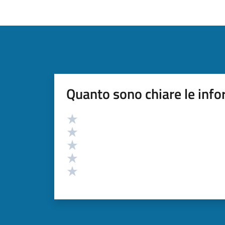
Quanto sono chiare le info
Valutazione
Valuta 5 stelle su 5
Valuta 4 stelle su 5
Valuta 3 stelle su 5
Valuta 2 stelle su 5
Valuta 1 stelle su 5