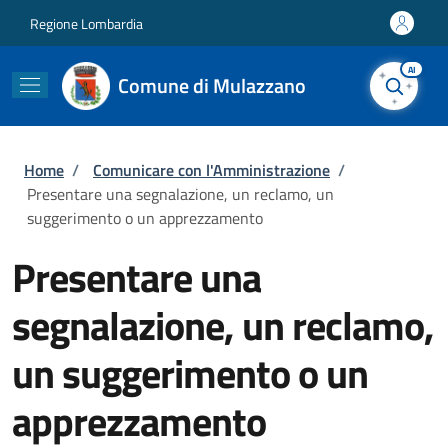
Salta al contenuto principale
Skip to footer content
Regione Lombardia
AI
Comune di Mulazzano
Briciole di pane
Home
/
Comunicare con l'Amministrazione
/
Presentare una segnalazione, un reclamo, un
suggerimento o un apprezzamento
Presentare una
segnalazione, un reclamo,
un suggerimento o un
apprezzamento