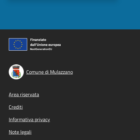
Comune di Mulazzano
Footer menu
Area riservata
Crediti
Informativa privacy
Note legali